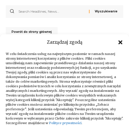
Powrót do strony głównej
Zarządzaj zgodą
W celu świadczenia usług na najwyższym poziomie w ramach naszej
strony internetowej korzystamy z plików cookies. Pliki cookies
umożliwiają nam zapewnienie prawidłowego działania naszej strony
internetowej oraz realizację podstawowych jej funkcji, a po uzyskaniu
Twojej zgody, pliki cookies są przez nas wykorzystywane do
dokonywania pomiarów i analiz korzystania ze strony internetowej, a
także do celów marketingowych. Strona wykorzystuje również pliki
cookies podmiotów trzecich w celu korzystania z zewnętrznych narzędzi
analitycznych i marketingowych. Aby wyrazić zgodę na instalowanie na
Twoim urządzeniu końcowym plików cookies wszystkich wskazanych
wyżej kategorii kliknij przycisk "Akceptuję". Poszczególne ustawienia
Zapraszamy do odwiedzania naszego
plików cookies możesz zmieniać po kliknięciu przycisku „Zobacz
bloga, który codziennie dostarcza
preferencje”. Jeśli ustawienia odpowiadają Twoim preferencjom, aby
wyrazić zgodę na instalowanie plików cookies na Twoim urządzeniu
najświeższe newsy na różne tematy!
końcowym w wybranym przez Ciebie zakresie kliknij przycisk "Akceptuję".
Niezależnie od tego, czy interesujesz się
Szczegółowe znajdziesz w
Polityce prywatności
.
technologią, kulturą, sportem, nauką czy