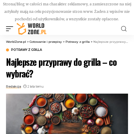
Strona/Blog w całości ma charakter reklamowy, a zamieszczone na niej
artykuły mają na celu pozycjonowanie stron www. Żaden z wpisów nie
pochodzi od użytkowników, a wszystkie zostały opłacone.
WorldZone.pl
>
Gotowanie i przepisy
>
Potrawy z grilla
>
Najlepsze przyprawy do grilla – co wybrać?
POTRAWY Z GRILLA
Najlepsze przyprawy do grilla – co
wybrać?
Redakcja
2 lata temu