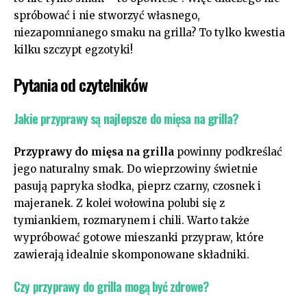
spróbować ⁣i nie stworzyć własnego,
niezapomnianego smaku na ⁢grilla? To tylko kwestia​
kilku szczypt egzotyki!
Pytania od czytelników
Jakie przyprawy są najlepsze do mięsa na grilla?
Przyprawy do mięsa​ na grilla
powinny podkreślać
jego naturalny smak. ‌Do wieprzowiny ⁤świetnie‍
pasują‌ papryka słodka, pieprz czarny,⁢ czosnek i
majeranek. Z kolei wołowina polubi się ​z
‌tymiankiem, rozmarynem i chili. Warto także
wypróbować‍ gotowe‌ mieszanki⁣ przypraw, które
zawierają idealnie skomponowane składniki.
Czy przyprawy do‌ grilla mogą ⁤być⁢ zdrowe?