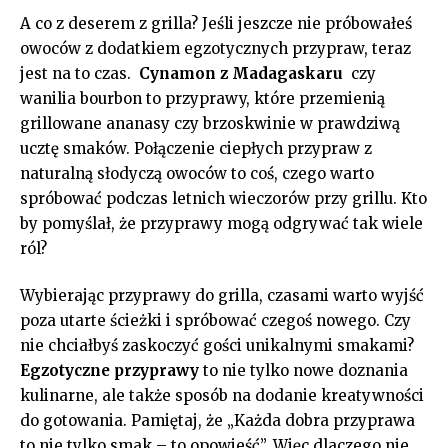
A co z deserem⁤ z ⁤grilla? Jeśli ⁣jeszcze nie próbowałeś
⁢owoców z ⁢dodatkiem egzotycznych przypraw, teraz
jest na‍ to czas. ⁤
Cynamon z​ Madagaskaru
⁤ czy
wanilia ⁤bourbon to ​przyprawy, które przemienią
grillowane ananasy czy brzoskwinie w prawdziwą
ucztę smaków. Połączenie ciepłych ⁢przypraw z
naturalną słodyczą owoców to coś,⁤ czego warto
spróbować podczas letnich wieczorów przy grillu.​ Kto
by pomyślał, że‍ przyprawy mogą ‌odgrywać tak ⁢wiele
ról?
Wybierając przyprawy do grilla, czasami warto wyjść
poza​ utarte ścieżki i spróbować czegoś nowego.​ Czy
nie chciałbyś⁢ zaskoczyć gości⁤ unikalnymi smakami?
Egzotyczne przyprawy
⁣to⁤ nie tylko nowe doznania
kulinarne, ​ale także‌ sposób na dodanie​ kreatywności
‌do gotowania. Pamiętaj, że „Każda dobra​ przyprawa
to ‍nie tylko smak‌ – to opowieść”.⁢ Więc dlaczego nie