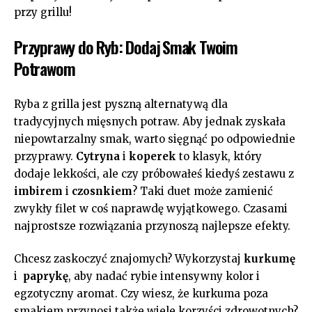
przy grillu!
Przyprawy do Ryb: Dodaj⁣ Smak ‌Twoim
Potrawom
Ryba z​ grilla ‌jest pyszną alternatywą dla
tradycyjnych​ mięsnych potraw. Aby jednak zyskała
niepowtarzalny smak, warto ⁣sięgnąć po ‍odpowiednie
⁤przyprawy.
Cytryna
i
koperek
to klasyk,⁣ który
dodaje lekkości, ale czy próbowałeś kiedyś zestawu⁣ z
imbirem
i
czosnkiem
? Taki duet może zamienić‍
zwykły filet w coś naprawdę ⁣wyjątkowego. Czasami
⁢najprostsze‌ rozwiązania przynoszą najlepsze ​efekty.
Chcesz zaskoczyć​ znajomych? Wykorzystaj
kurkumę
i ⁣
paprykę
, aby nadać rybie‌ intensywny kolor i ​
egzotyczny aromat. Czy wiesz, że kurkuma poza
smakiem przynosi także wiele korzyści zdrowotnych?⁤