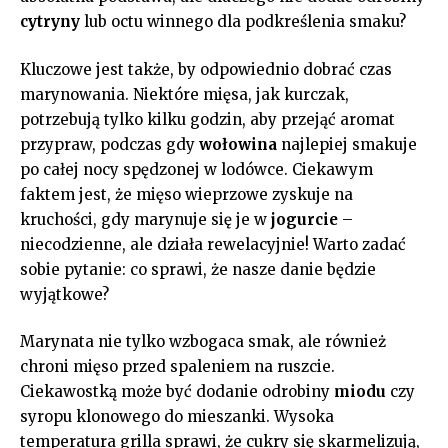
cytryny
lub octu winnego dla podkreślenia smaku?
Kluczowe jest ‍także, by odpowiednio dobrać czas
‌marynowania. Niektóre mięsa, jak kurczak,
potrzebują⁤ tylko kilku godzin, aby​ przejąć aromat
przypraw, podczas gdy⁣
wołowina
‍najlepiej smakuje‌
po całej nocy⁤ spędzonej w‍ lodówce. Ciekawym
faktem⁤ jest, że mięso wieprzowe zyskuje​ na
kruchości, gdy marynuje się je w
jogurcie
–
niecodzienne, ale działa rewelacyjnie! Warto‌ zadać
sobie pytanie: co⁤ sprawi, że nasze danie będzie
wyjątkowe?
Marynata nie⁣ tylko wzbogaca ‍smak,‌ ale również
chroni mięso‍ przed spaleniem⁢ na ruszcie.
Ciekawostką⁣ może⁣ być ⁢dodanie odrobiny
miodu
czy
syropu klonowego do mieszanki. Wysoka
temperatura grilla​ sprawi, że cukry się⁢ skarmelizują,