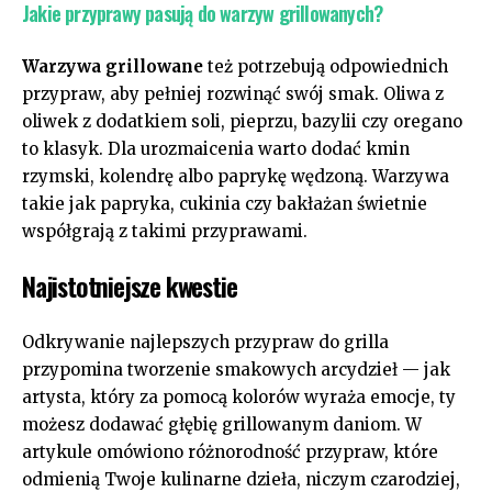
Jakie​ przyprawy pasują do warzyw grillowanych?
Warzywa grillowane
też potrzebują odpowiednich
przypraw, aby ⁤pełniej rozwinąć swój ⁣smak. Oliwa z
oliwek ⁤z ⁣dodatkiem soli, pieprzu, bazylii czy oregano
to klasyk. Dla urozmaicenia warto dodać kmin
rzymski, kolendrę albo paprykę wędzoną. Warzywa
takie jak papryka, cukinia ⁢czy bakłażan świetnie
współgrają⁢ z takimi przyprawami.
Najistotniejsze‌ kwestie
Odkrywanie najlepszych⁣ przypraw do⁤ grilla‍
przypomina tworzenie⁤ smakowych arcydzieł — jak
artysta,‌ który za pomocą kolorów wyraża emocje, ty
możesz dodawać głębię grillowanym daniom. W
artykule omówiono różnorodność przypraw, które
odmienią ⁤Twoje kulinarne dzieła,⁣ niczym czarodziej,