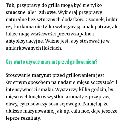
Tak, przyprawy do‌ grilla ​mogą być ‌nie tylko ‌
smaczne
, ale i ⁣
zdrowe
. Wybieraj przyprawy
naturalne⁣ bez sztucznych dodatków. ‍Czosnek,‍ imbir
czy kurkuma ⁣nie tylko wzbogacają ⁣smak potraw, ale‍
także mają właściwości​ przeciwzapalne​ i
antyoksydacyjne. ​Ważne⁤ jest, aby stosować je‌ w
umiarkowanych ilościach.
Czy warto używać marynat przed ⁤grillowaniem?
Stosowanie​
marynat
‍przed grillowaniem ‌jest
świetnym sposobem na nadanie mięsu ⁣soczystości i
intensywności smaku. Wystarczy ‌kilka godzin,⁣ by
mięso wchłonęło wszystkie aromaty z przypraw,
oliwy,‌ cytrusów czy ​sosu sojowego.⁢ Pamiętaj, że
dłuższe marynowanie, jak np. cała ​noc, daje jeszcze
lepsze rezultaty.