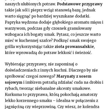
naszych ⁤ulubionych potraw.
Podstawowe‍ przyprawy
⁣
takie ‌jak sól i pieprz wciąż stanowią bazę, jednak‍
warto‌ sięgnąć⁤ po bardziej wyszukane dodatki.
Papryka wędzona ⁢dodaje głębokiego aromatu mięsu i
warzywom, ⁤podczas gdy ​czosnek granulowany
wzbogaca ich ⁢bogaty smak.‌ Pytasz, ⁢co jeszcze warto
mieć w kuchennej ⁢szafce? Podkręć smak‌ swojego
grilla wykorzystując⁢ także
zioła prowansalskie
,
które wprowadzą do potraw lekkość i świeżość.
Wybierając przyprawy, nie zapominaj o
‌doświadczeniach z innych kuchni. ⁣Dlaczego by nie
⁣spróbować czegoś nowego?
Marynaty z⁣ sosem
sojowym
i imbirem potrafią zdziałać ‌cuda na drobiu i
rybach, ⁢tworząc niebanalne akcenty smakowe.
Kurkuma to przyprawa, którą pokochają amatorzy
lekko korzennego⁤ smaku – idealna w połączeniu z
jagnięciną czy wieprzowiną. Czy wiesz, że ‍kolendra