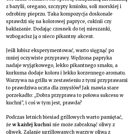
z bazylii, oregano, szczypty ‍kminku, soli ‌morskiej i⁣
odrobiny pieprzu. Taka ⁤kompozycja⁢ doskonale
sprawdzi się na kolorowej papryce, cukinii ⁣czy
bakłażanie. Dodając czosnek do tej mieszanki,
wzbogacisz ją o nieco pikantny‍ akcent.
Jeśli lubisz⁣ eksperymentować, warto sięgnąć ‍po
mniej oczywiste przyprawy. Wędzona papryka
nadaje wyjątkowego,‍ lekko⁣ pikantnego ⁤smaku, a⁤
kurkuma dodaje koloru i‍ lekko ⁣korzennego aromatu.
Warzywa na grillu w ⁢zestawieniu⁤ z tymi⁣ przyprawami
to prawdziwa uczta ‌dla zmysłów! Jak mawia stare
porzekadło: „Dobra ⁢przyprawa‌ to połowa sukcesu w
kuchni”, i coś w tym jest, prawda?
Podczas letnich biesiad grillowych warto ⁢pamiętać,
że
w każdej kuchni
nie‌ może zabraknąć oliwy ⁤z​
oliwek. Zalanie ugrillowanych warzyw oliwą z⁤