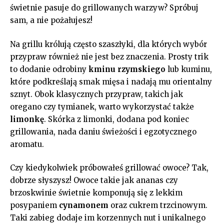
świetnie pasuje ‌do grillowanych warzyw? Spróbuj
sam, a nie​ pożałujesz!
Na⁣ grillu królują często szaszłyki, dla⁣ których wybór
przypraw⁤ również nie jest bez‍ znaczenia. Prosty trik
to dodanie odrobiny
kminu rzymskiego
lub kuminu,
które podkreślają smak mięsa‍ i ‍nadają mu ​orientalny
sznyt. Obok klasycznych ​przypraw, takich jak
oregano‍ czy ⁢tymianek, warto wykorzystać także
limonkę
. Skórka⁣ z ⁣limonki, dodana pod koniec
grillowania, nada daniu świeżości i egzotycznego
aromatu.
Czy kiedykolwiek próbowałeś grillować‌ owoce? Tak,
dobrze ⁤słyszysz! Owoce takie jak ananas czy
brzoskwinie świetnie komponują‍ się z lekkim
posypaniem
cynamonem
oraz cukrem trzcinowym.‍
Taki⁣ zabieg‍ dodaje im‍ korzennych nut i unikalnego