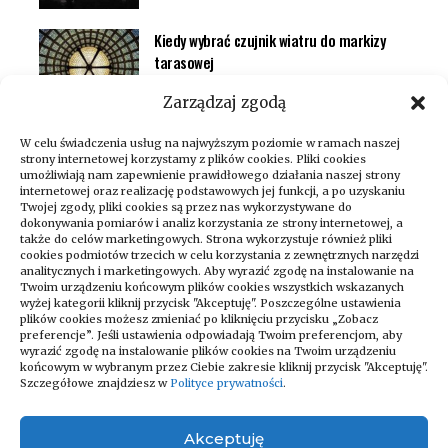
Kiedy wybrać czujnik wiatru do markizy
tarasowej
Inteligentny dom (smart home)
Zarządzaj zgodą
W celu świadczenia usług na najwyższym poziomie w ramach naszej
strony internetowej korzystamy z plików cookies. Pliki cookies
umożliwiają nam zapewnienie prawidłowego działania naszej strony
internetowej oraz realizację podstawowych jej funkcji, a po uzyskaniu
Twojej zgody, pliki cookies są przez nas wykorzystywane do
dokonywania pomiarów i analiz korzystania ze strony internetowej, a
także do celów marketingowych. Strona wykorzystuje również pliki
cookies podmiotów trzecich w celu korzystania z zewnętrznych narzędzi
analitycznych i marketingowych. Aby wyrazić zgodę na instalowanie na
Twoim urządzeniu końcowym plików cookies wszystkich wskazanych
wyżej kategorii kliknij przycisk "Akceptuję". Poszczególne ustawienia
Zapraszamy do odwiedzania naszego
plików cookies możesz zmieniać po kliknięciu przycisku „Zobacz
bloga, który codziennie dostarcza
preferencje”. Jeśli ustawienia odpowiadają Twoim preferencjom, aby
wyrazić zgodę na instalowanie plików cookies na Twoim urządzeniu
najświeższe newsy na różne tematy!
końcowym w wybranym przez Ciebie zakresie kliknij przycisk "Akceptuję".
Niezależnie od tego, czy interesujesz się
Szczegółowe znajdziesz w
Polityce prywatności
.
technologią, kulturą, sportem, nauką czy
podróżami – znajdziesz u nas coś dla
Akceptuję
siebie. Regularnie publikujemy artykuły