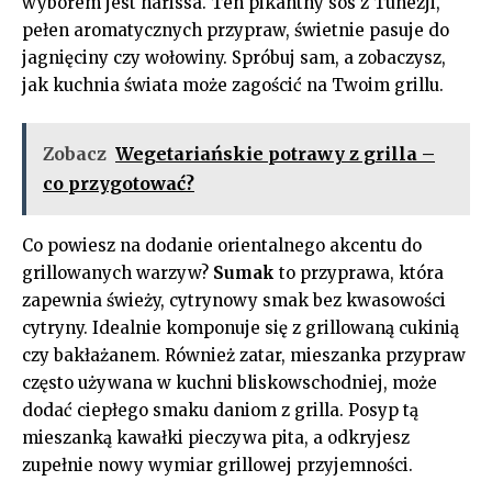
wyborem⁤ jest harissa. Ten pikantny sos z Tunezji,
pełen aromatycznych ‍przypraw, świetnie pasuje do
⁢jagnięciny czy wołowiny. Spróbuj‍ sam, a⁢ zobaczysz,
jak kuchnia świata może zagościć ​na ⁢Twoim grillu.
Zobacz
Wegetariańskie potrawy z grilla –
co przygotować?
Co‍ powiesz ‍na dodanie orientalnego akcentu do
grillowanych ⁣warzyw?
Sumak
⁣to ‌przyprawa, która
‌zapewnia świeży, cytrynowy ‍smak bez kwasowości
cytryny. Idealnie komponuje się z grillowaną cukinią ​
czy bakłażanem. Również zatar, mieszanka⁤ przypraw
często używana w kuchni ‍bliskowschodniej,‌ może
dodać ciepłego smaku daniom z grilla. Posyp tą
mieszanką kawałki⁢ pieczywa ​pita, a odkryjesz
zupełnie nowy wymiar grillowej przyjemności.