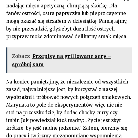
nadając⁢ mięsu apetyczną, chrupiącą ​skórkę. Dla
fanów ostrości, ​ostra papryczka lub pieprz cayenne
mogą okazać się strzałem w dziesiątkę. Pamiętajmy,⁣
by nie przesadzić, gdyż zbyt ​duża ‌ilość ostrych
przypraw może zdominować delikatny smak mięsa.
Zobacz
Przepisy na grillowane sery –
spróbuj sam
Na koniec pamiętajmy, że niezależnie od wszystkich
zasad, najważniejsze jest, by​ korzystać z
naszej
‌wyobraźni
i⁣ próbować nowych⁢ połączeń smakowych.
​Marynata to​ pole do eksperymentów,‍ więc ‍nic nie‍
stoi na przeszkodzie, by dodać choćby curry czy‍
imbir. Jak​ powiedział ktoś mądry: „Życie jest⁤ zbyt
krótkie, ⁣by ‌jeść nudne⁤ jedzenie.” Zatem, bierzmy się
do ​pracy i​ twórzmy niezapomniane wspomnienia