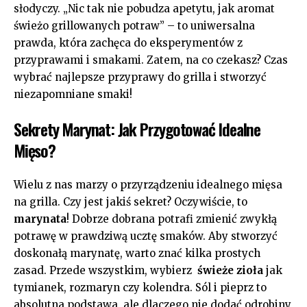
słodyczy. „Nic tak nie pobudza apetytu, jak aromat ​
świeżo grillowanych potraw” – to uniwersalna⁢
prawda, która zachęca do eksperymentów z
przyprawami ⁢i smakami. Zatem, ‌na ​co czekasz? Czas
wybrać ‌najlepsze przyprawy⁤ do grilla i stworzyć
niezapomniane smaki!
Sekrety Marynat: Jak Przygotować Idealne
Mięso?
Wielu z nas marzy ⁣o przyrządzeniu idealnego mięsa
na grilla.​ Czy jest jakiś sekret? Oczywiście, to
marynata
! Dobrze dobrana potrafi zmienić​ zwykłą
potrawę w prawdziwą ucztę⁤ smaków. Aby stworzyć⁣
doskonałą marynatę, warto znać kilka ‌prostych
⁣zasad. Przede wszystkim, wybierz ⁤
świeże⁣ zioła
⁣jak
tymianek, rozmaryn czy kolendra. Sól i ​pieprz to
absolutna podstawa, ale dlaczego nie ​dodać odrobiny