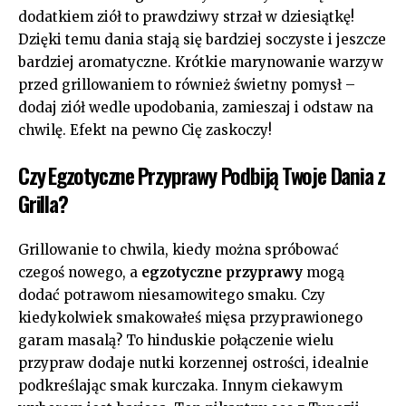
dodatkiem ziół to⁤ prawdziwy strzał w dziesiątkę!⁢
Dzięki‍ temu ‌dania stają⁤ się bardziej soczyste i jeszcze
bardziej aromatyczne. Krótkie marynowanie warzyw
przed ​grillowaniem to również świetny pomysł –
dodaj ziół⁣ wedle upodobania, zamieszaj ⁤i odstaw ⁣na
chwilę. Efekt ​na pewno ⁤Cię ⁢zaskoczy!
Czy ⁤Egzotyczne ⁤Przyprawy Podbiją ⁢Twoje Dania z
Grilla?
Grillowanie⁢ to chwila, ​kiedy można​ spróbować⁢
czegoś nowego, a
egzotyczne przyprawy
mogą
dodać potrawom niesamowitego smaku.​ Czy
kiedykolwiek ⁤smakowałeś mięsa przyprawionego
garam⁣ masalą? To hinduskie połączenie wielu
przypraw dodaje nutki korzennej ostrości, idealnie
podkreślając smak kurczaka.‍ Innym ciekawym