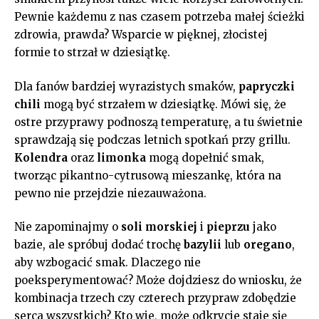
Pewnie ⁣każdemu z nas czasem potrzeba małej ⁤ścieżki
zdrowia,​ prawda? Wsparcie w pięknej, złocistej
formie⁣ to strzał w dziesiątkę.
Dla fanów bardziej wyrazistych smaków,
papryczki
chili
mogą być strzałem w dziesiątkę. Mówi‍ się,⁣ że
ostre przyprawy ‌podnoszą temperaturę, ⁣a⁢ tu świetnie
sprawdzają się podczas ‌letnich spotkań przy grillu.
Kolendra
oraz
limonka
mogą dopełnić smak, ​
tworząc pikantno-cytrusową⁣ mieszankę, która na
pewno​ nie przejdzie niezauważona.
Nie zapominajmy o
soli morskiej
i
pieprzu
jako ​
bazie,⁢ ale spróbuj dodać trochę
bazylii
lub
oregano
,⁢
aby ⁣wzbogacić smak. ‌Dlaczego nie
poeksperymentować? Może dojdziesz do wniosku, że
‌kombinacja trzech czy czterech przypraw zdobędzie
serca wszystkich?⁤ Kto ‍wie, może ⁤odkrycie staje się