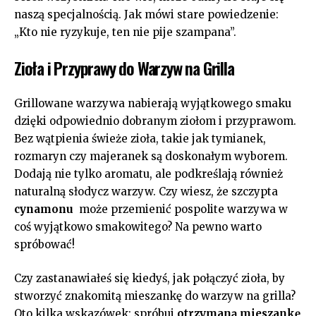
naszą specjalnością.⁤ Jak mówi stare​ powiedzenie:
„Kto nie ryzykuje,⁤ ten nie pije szampana”.
Zioła i Przyprawy do‌ Warzyw‌ na Grilla
Grillowane warzywa nabierają wyjątkowego ⁢smaku
dzięki‍ odpowiednio dobranym⁤ ziołom i przyprawom.
Bez wątpienia świeże ⁣zioła, takie ‌jak tymianek,
rozmaryn ⁤czy majeranek ⁣są doskonałym wyborem.
Dodają nie ​tylko aromatu, ale podkreślają również
naturalną słodycz warzyw.⁤ Czy wiesz, że szczypta
cynamonu
⁤ może przemienić ⁣pospolite‍ warzywa w
coś wyjątkowo smakowitego? Na pewno warto
spróbować!
Czy ⁣zastanawiałeś się⁢ kiedyś,⁤ jak​ połączyć‌ zioła,‌ by
‌stworzyć znakomitą‌ mieszankę do warzyw na grilla?
Oto kilka wskazówek:⁤ spróbuj
otrzymaną mieszankę