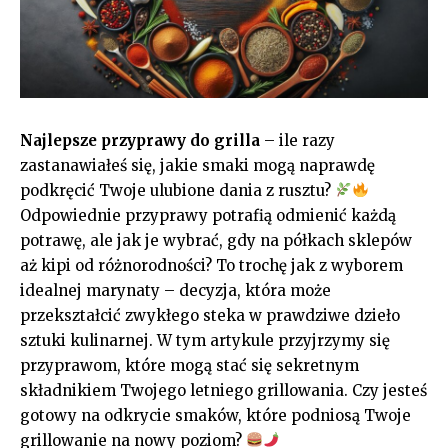
Najlepsze przyprawy do grilla
– ile razy
zastanawiałeś ⁤się, jakie⁣ smaki mogą naprawdę
podkręcić ‍Twoje ⁤ulubione dania z rusztu?⁤
Odpowiednie przyprawy potrafią odmienić każdą
potrawę, ale jak je wybrać,‍ gdy⁣ na półkach​ sklepów
aż ⁤kipi od ‍różnorodności? To ⁤trochę jak z wyborem
idealnej marynaty – ‌decyzja, która może
przekształcić ‌zwykłego​ steka ⁣w ‌prawdziwe dzieło
sztuki kulinarnej. W tym ⁣artykule przyjrzymy się
przyprawom, które mogą​ stać⁣ się sekretnym
⁤składnikiem Twojego ​letniego ​grillowania. Czy jesteś⁢
gotowy na odkrycie smaków, które ⁣podniosą Twoje
grillowanie na nowy⁢ poziom?