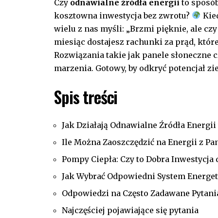
Czy
odnawialne źródła energii
to sposó
kosztowna inwestycja bez zwrotu?
Kied
wielu z nas myśli: „Brzmi pięknie, ale czy
miesiąc ⁣dostajesz rachunki ‍za prąd, któr
Rozwiązania takie jak panele słoneczne 
marzenia. Gotowy, by odkryć potencjał zie
Spis treści
Jak Działają Odnawialne Źródła Energi
Ile ​Można Zaoszczędzić na Energii z Pa
Pompy Ciepła: Czy​ to Dobra Inwestycj
Jak Wybrać Odpowiedni System Energe
Odpowiedzi na ‍Często⁢ Zadawane Pytani
Najczęściej pojawiające się pytania