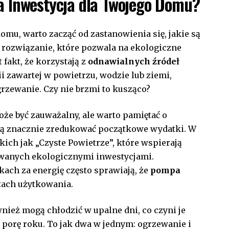
ra Inwestycja dla Twojego Domu?
 domu, warto zacząć od zastanowienia się, jakie‍ są
o rozwiązanie, które pozwala na ekologiczne
 fakt, że korzystają z
odnawialnych źródeł
ii zawartej​ w powietrzu, wodzie lub ziemi,
rzewanie. Czy nie brzmi to kusząco?
że być zauważalny, ale warto ⁣pamiętać o
ogą znacznie zredukować‍ początkowe wydatki. W
ch ⁣jak „Czyste Powietrze”, które wspierają
owanych ekologicznymi inwestycjami.
ach za energię często sprawiają, że
pompa
atach użytkowania.
wnież mogą chłodzić w upalne dni, co czyni je
orę roku. To ‍jak dwa w jednym: ogrzewanie ​i