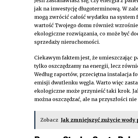
Jeśli zastanawiasz się, czy energia z ⁤pane
jak na inwestycję długoterminową. W zal
mogą zwrócić całość‍ wydatku na system f
wartość Twojego domu również wzrośnie.
ekologiczne rozwiązania, co może być d
sprzedaży nieruchomości.
Ciekawym faktem jest,​ że umieszczając p
tylko oszczędzamy na energii,​ lecz ‌równ
Według raportów, przeciętna instalacja f
emisji dwutlenku ⁣węgla. Warto‌ więc zastan
ekologiczne może przynieść taki krok. Jak
można oszczędzać, ale na przyszłości nie 
Zobacz
Jak zmniejszyć zużycie wody 