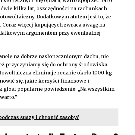
li słonecznych się opłaca, ⁤warto spojrzeć⁤ na to
edwie kilka lat, oszczędności na rachunkach
otowoltaiczny. Dodatkowym atutem jest to, że
 Coraz więcej kupujących zwraca uwagę ⁢na
odatkowym argumentem ‍przy​ ewentualnej
anele ⁤na ⁤dobrze nasłonecznionym dachu, nie
ież przyczyniamy się ⁣do ochrony środowiska.
otowoltaiczna eliminuje rocznie około 1000 ⁤kg
owić się, jakie ‌korzyści finansowe ‍i
 głosi⁣ popularne powiedzenie:⁤ „Na‍ wszystkim ​
warto.”
podczas suszy i chronić zasoby?