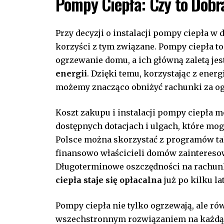
Pompy Ciepła: Czy​ to Dob
Przy decyzji o instalacji⁢ pompy ciepła‌ w
korzyści z tym związane. Pompy ciepła t
ogrzewanie domu, a ich ‌główną zaletą jest
energii
. Dzięki temu, korzystając z energ
możemy ‌znacząco obniżyć rachunki za og
Koszt zakupu i instalacji pompy ciepła mo
dostępnych dotacjach i⁢ ulgach, które m
Polsce można skorzystać z programów taki
finansowo właścicieli domów‌ zainteres
Długoterminowe oszczędności na rachunk
ciepła staje się opłacalna
już⁤ po kilku l
Pompy ciepła nie tylko ogrzewają, ale ró
‌wszechstronnym rozwiązaniem na każdą p