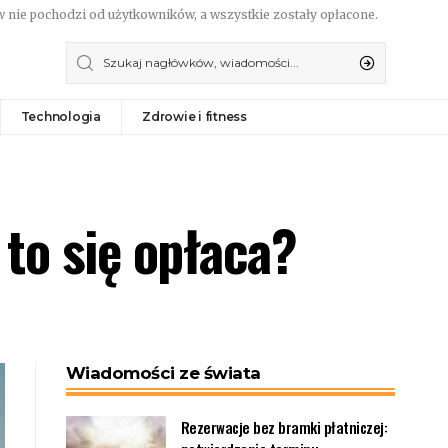
 nie pochodzi od użytkowników, a wszystkie zostały opłacone.
Technologia
Zdrowie i fitness
 to się opłaca?
Wiadomości ze świata
Rezerwacje bez bramki płatniczej: