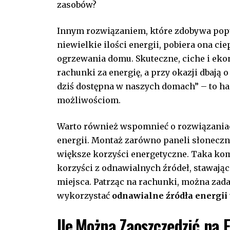
zasobów?
Innym rozwiązaniem, które zdobywa ⁢popu
niewielkie ilości energii, pobiera ⁣ona cie
ogrzewania domu.⁤ Skuteczne, ciche ‌i ek
rachunki za energię, a przy okazji dbają o
dziś dostępna w naszych domach” –‌ to ha
⁣możliwościom.
Warto również⁣ wspomnieć o rozwiązaniac
energii. Montaż zarówno paneli słoneczn
większe korzyści energetyczne. Taka kom
korzyści z‍ odnawialnych ⁢źródeł, stawają
miejsca. Patrząc na rachunki, można zadać⁢
wykorzystać
odnawialne źródła energii
Ile ⁣Można Zaoszczędzić na 