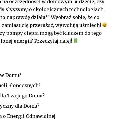
b na oszczędności w domowym budżecie, czy
y słyszymy o ekologicznych technologiach,
 to ⁤naprawdę działa?”⁤ Wyobraź sobie, że co
e zamiast cię‍ przerażać,⁤ wywołują uśmiech!
czy pompy ciepła mogą być kluczem do tego
lonej energii? Przeczytaj dalej!
i w Domu?
neli Słonecznych?
a dla Twojego Domu?
tyczny dla Domu?
a o Energii Odnawialnej