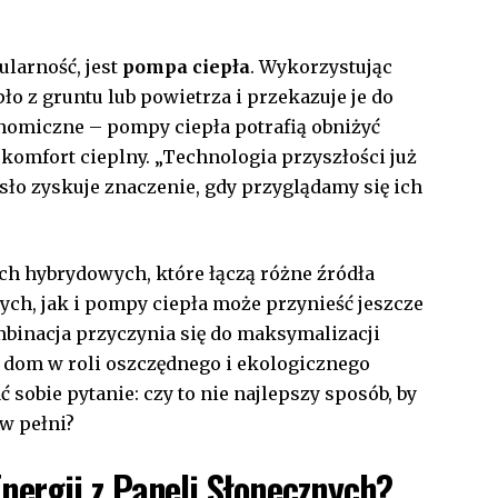
larność, jest
pompa ciepła
.‌ Wykorzystując
pło z gruntu ‍lub powietrza i‌ przekazuje je do
onomiczne – pompy ciepła potrafią obniżyć
 komfort ‌cieplny. „Technologia przyszłości​ już
sło zyskuje ‌znaczenie, gdy przyglądamy się ich
h hybrydowych, które łączą różne⁢ źródła
ych, jak i pompy ciepła może przynieść jeszcze
binacja przyczynia się do maksymalizacji
c dom w roli oszczędnego ⁤i ekologicznego
 sobie‌ pytanie: czy to nie najlepszy sposób, by
w pełni?
Energii z Paneli Słonecznych?