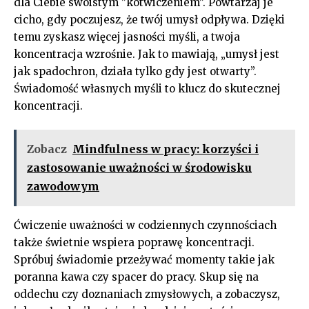
dla ⁢Ciebie swoistym ⁢”kotwiczeniem”. Powtarzaj je
cicho,‌ gdy poczujesz, że⁤ twój umysł odpływa. Dzięki
temu zyskasz⁣ więcej jasności⁤ myśli, ⁣a twoja
koncentracja wzrośnie. Jak to mawiają, „umysł jest
jak spadochron, działa tylko gdy jest‍ otwarty”.
Świadomość ⁣własnych myśli ⁢to klucz do⁣ skutecznej
koncentracji.
Zobacz
Mindfulness w pracy: korzyści i
zastosowanie uważności w środowisku
zawodowym
Ćwiczenie uważności w codziennych ‌czynnościach
także świetnie ⁤wspiera poprawę ⁢koncentracji.
Spróbuj świadomie przeżywać​ momenty​ takie jak
poranna ⁢kawa czy⁣ spacer do pracy. Skup się na
⁤oddechu czy doznaniach zmysłowych, a zobaczysz,