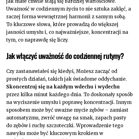
jak‍ małe chwile stają‍ się⁢ bardziej wartościowe.‍
Uważność ⁤w codziennym życiu to ‍nie sztuka zaklęć, a
raczej forma wewnętrznej harmonii⁢ z samym‌ sobą.
To kluczowe słowa, które prowadzą do ‍większej
jasności umysłu i, co najważniejsze, koncentracji na‌
tym, co naprawdę się liczy.
Jak włączyć‌ uważność do codziennej rutyny?
Czy zastanawiałeś się kiedyś,⁤ Możesz zacząć ‍od
prostych działań, takich jak świadome oddychanie.
Skoncentruj się na każdym ⁤wdechu i wydechu
przez ‌kilka minut ​każdego dnia. To doskonały sposób
na wyciszenie umysłu i poprawę koncentracji. Innym
sposobem może być uważne⁣ mycie zębów –‍ zamiast
automatyzmu, zwróć uwagę na smak, zapach pasty
do zębów i ruchy szczoteczki. Wprowadzenie tego
nawyku może być kluczowym krokiem‍ w⁢