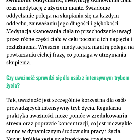
świadome oddychanie
, medytację skanowania ‍ciała
oraz medytację z użyciem mantr. Świadome
⁣oddychanie polega na skupianiu‍ się na ⁣każdym
oddechu,‍ zauważaniu jego długości​ i⁣ głębokości.
Medytacja⁣ skanowania ciała to przechodzenie uwagi
przez⁢ różne części ciała w celu poczucia ich⁢ napięcia i
rozluźnienia. Wreszcie, medytacja‍ z mantrą polega‍ na⁤
powtarzaniu cichej ⁢frazy, co pomaga w utrzymaniu
skupienia.
Czy uważność‍ sprawdzi się‍ dla osób z intensywnym trybem‍
życia?
Tak, uważność jest szczególnie ⁣korzystna dla osób‌
prowadzących intensywny tryb życia. Regularna
praktyka uważności⁤ może pomóc w
zredukowaniu
stresu
oraz ⁣poprawie koncentracji, co jest niezwykle
cenne w dynamicznym środowisku pracy i życia.
Nawet krótkie sesje uważnościowe, trwające