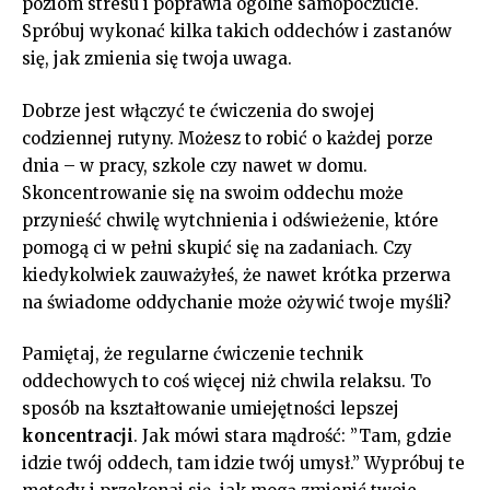
poziom stresu i⁣ poprawia ogólne​ samopoczucie.
Spróbuj wykonać kilka takich​ oddechów‍ i zastanów
się, jak zmienia się ⁢twoja uwaga.
Dobrze⁣ jest włączyć te ‌ćwiczenia do swojej
codziennej rutyny. ‌Możesz to robić o każdej porze
dnia⁢ – w pracy, szkole ⁤czy nawet w⁣ domu.
Skoncentrowanie się na swoim oddechu⁢ może
‌przynieść ‌chwilę wytchnienia i odświeżenie, które
pomogą ci w ⁢pełni⁤ skupić się na zadaniach. Czy
kiedykolwiek⁤ zauważyłeś, że nawet ⁣krótka przerwa
na świadome oddychanie może ożywić twoje myśli?
Pamiętaj,⁤ że regularne ​ćwiczenie technik
oddechowych to coś⁤ więcej niż chwila relaksu.‍ To
sposób na kształtowanie umiejętności⁤ lepszej
koncentracji
. Jak mówi ‌stara mądrość: ​”Tam,‍ gdzie
idzie twój oddech, tam idzie ‌twój ⁣umysł.” Wypróbuj te