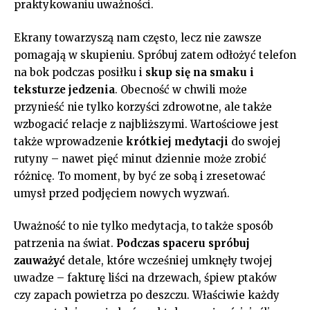
praktykowaniu uważności.
Ekrany towarzyszą nam często, lecz nie‌ zawsze
pomagają w skupieniu. Spróbuj zatem odłożyć telefon
na bok podczas⁣ posiłku ⁢i
skup się na smaku i
teksturze⁢ jedzenia
. Obecność w chwili może​
przynieść nie tylko korzyści⁤ zdrowotne, ale także
wzbogacić relacje z ⁣najbliższymi. Wartościowe jest
także wprowadzenie
krótkiej medytacji
do swojej‌
rutyny‍ – ‍nawet pięć minut dziennie może zrobić
różnicę. To moment, by być ‌ze​ sobą i zresetować
umysł przed podjęciem nowych wyzwań.
Uważność to ⁣nie tylko medytacja, to także sposób
patrzenia na świat.
Podczas ⁢spaceru ⁢spróbuj
⁤zauważyć
detale,‌ które wcześniej umknęły twojej
uwadze – fakturę liści na drzewach, śpiew ptaków
czy zapach⁢ powietrza po deszczu. Właściwie każdy