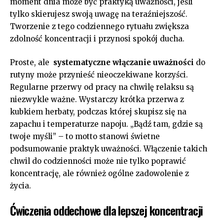
moment dnia ⁣może być ⁢praktyką uważności, jeśli
tylko skierujesz swoją uwagę na teraźniejszość.
Tworzenie z tego ⁤codziennego rytuału zwiększa
zdolność koncentracji i przynosi spokój ducha.
Proste, ale ⁤
systematyczne włączanie uważności
do
rutyny może przynieść ⁤nieoczekiwane korzyści.
Regularne przerwy od pracy na chwilę relaksu są
niezwykle ważne. Wystarczy krótka przerwa⁢ z
kubkiem herbaty, ‍podczas której skupisz się na
zapachu i temperaturze‌ napoju. „Bądź tam, gdzie są
twoje myśli” – ‍to motto stanowi świetne
podsumowanie praktyk uważności. Włączenie takich
chwil do codzienności może nie tylko poprawić
koncentrację, ‌ale również ogólne zadowolenie z
‍życia.
Ćwiczenia oddechowe dla‍ lepszej koncentracji