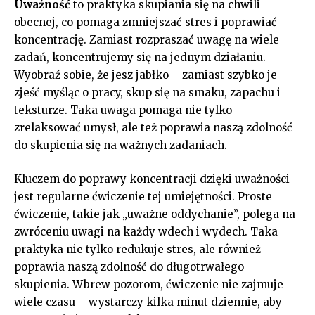
Uważność
to praktyka skupiania się⁤ na chwili
obecnej, co pomaga zmniejszać stres i poprawiać
koncentrację. Zamiast rozpraszać uwagę na wiele
zadań, koncentrujemy⁤ się na jednym działaniu.
Wyobraź sobie, że ⁣jesz jabłko – zamiast‍ szybko je
zjeść myśląc o pracy, skup się na⁢ smaku, zapachu i
‌teksturze. Taka uwaga ​pomaga nie⁣ tylko ​
zrelaksować umysł, ale też poprawia naszą zdolność
do skupienia się na⁤ ważnych zadaniach.
Kluczem do poprawy koncentracji dzięki uważności
jest regularne ćwiczenie ‌tej umiejętności. Proste​
ćwiczenie,⁤ takie jak ⁤„uważne oddychanie”, polega na
zwróceniu uwagi na każdy wdech ​i ⁤wydech. Taka
praktyka nie tylko redukuje stres, ale również
poprawia naszą zdolność do długotrwałego
skupienia. ‍Wbrew pozorom, ⁢ćwiczenie nie zajmuje
wiele czasu – wystarczy kilka⁣ minut dziennie, aby