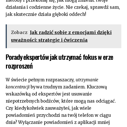
‌metody i przekonaj ⁣się, jak mogą zmienić twoje​
działania i⁣ codzienne życie. Nie⁢ czekaj, sprawdź sam,
jak skutecznie działa głęboki oddech!
Zobacz
Jak radzić sobie z emocjami dzięki
uważności: strategie i ćwiczenia
Porady⁢ ekspertów⁢ jak utrzymać fokus w erze
rozproszeń
W⁢ świecie pełnym rozpraszaczy,
utrzymanie
koncentracji
bywa trudnym zadaniem. Kluczową
wskazówką od ekspertów jest usuwanie
‍niepotrzebnych bodźców, które mogą ‌nas odciągać.
Czy kiedykolwiek zauważyłeś,‌ jak wiele
powiadomień przychodzi na twój telefon w ciągu
dnia? Wyłączanie powiadomień z aplikacji mniej‌