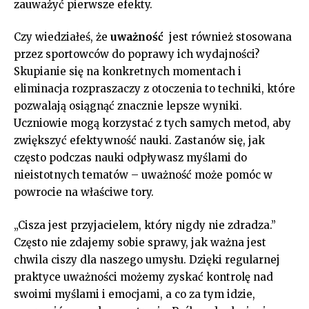
zauważyć pierwsze efekty.
Czy wiedziałeś, że
uważność
​ jest również ‌stosowana
przez​ sportowców do poprawy ich wydajności?
Skupianie się na konkretnych momentach i
⁣eliminacja ⁣rozpraszaczy z otoczenia to techniki, które
pozwalają osiągnąć znacznie lepsze wyniki.‍
Uczniowie mogą korzystać‌ z tych⁢ samych metod, aby
zwiększyć efektywność nauki. Zastanów się, jak
często podczas nauki odpływasz ​myślami do⁢
nieistotnych tematów – uważność‍ może pomóc‍ w
powrocie na właściwe tory.
„Cisza‌ jest przyjacielem, który nigdy nie zdradza.”
Często​ nie zdajemy sobie sprawy, ⁤jak ważna jest
chwila ciszy dla naszego umysłu. Dzięki ​regularnej
praktyce ⁢uważności możemy zyskać kontrolę nad
swoimi myślami i emocjami, a‌ co za tym idzie,