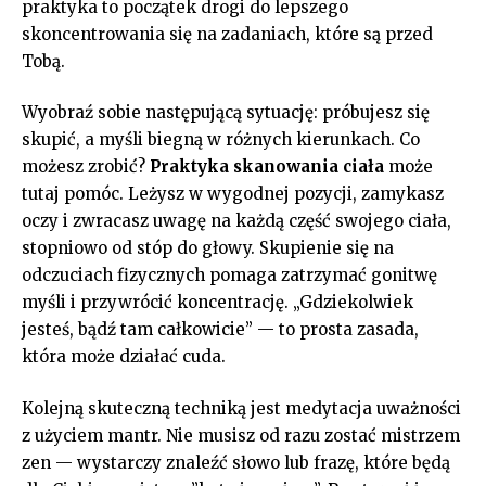
praktyka ⁢to początek drogi do lepszego
skoncentrowania się na zadaniach,‌ które ⁣są przed⁣
Tobą.
Wyobraź sobie następującą sytuację: próbujesz się
skupić,⁤ a myśli biegną ‌w różnych kierunkach. Co
‍możesz zrobić?
Praktyka‍ skanowania ciała
może
tutaj⁣ pomóc. Leżysz w wygodnej pozycji, zamykasz
oczy i​ zwracasz uwagę na⁣ każdą część swojego ciała,
stopniowo ​od stóp ⁤do głowy. Skupienie się na‌
odczuciach fizycznych pomaga ⁤zatrzymać gonitwę
myśli‍ i przywrócić koncentrację.‍ „Gdziekolwiek
jesteś, bądź tam ​całkowicie” —​ to prosta zasada,
która ⁤może działać ⁣cuda.
Kolejną skuteczną techniką jest medytacja uważności
z użyciem mantr. Nie musisz od razu zostać​ mistrzem
zen — wystarczy znaleźć słowo lub frazę, które będą