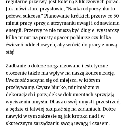
regularne przerwy, jest kolejną z kluczowych porad.
Jak mówi‌ stare przysłowie, ⁣”Nauka odpoczynku to
połowa sukcesu.”​ Planowanie⁤ krótkich przerw co 50
minut‌ pracy sprzyja ⁢utrzymaniu uwagi i ‌odnawianiu
energii. Przerwy te nie muszą być⁣ długie, wystarczy
kilka minut ‍na prosty ⁤spacer po biurze czy kilka
ćwiczeń oddechowych, aby wrócić do pracy z nową⁣
siłą!
Zadbanie o dobrze​ zorganizowane i ⁣estetyczne
otoczenie ​także ma wpływ na naszą ‍koncentrację.⁢
Uważność
zaczyna się od miejsca, w którym
przebywamy. Czyste biurko, minimalizm w‌
dekoracjach⁤ i porządek w ‍dokumentach sprzyjają⁢
wyciszeniu ‍umysłu. Dbasz o swój umysł i przestrzeń,
a będzie ci łatwiej skupiać się na zadaniach. Dobre⁢
nawyki w ‍tym‌ zakresie są jak kropka nad i w
skutecznym zarządzaniu swoją uwagą i czasem.