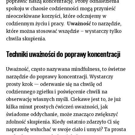
poprawić naszą koncentrację. Próby odnalezienia
spokoju w chaosie codzienności mogą przynieść
nieoczekiwane korzyści, które odczujemy w
codziennym życiu i ​pracy. ⁣
Uważność
to narzędzie,
które można stosować wszędzie – wystarczy tylko
chwila skupienia.
Techniki uważności do poprawy koncentracji
Uważność, ​często nazywana mindfulness, to świetne
narzędzie ⁤do poprawy ‍koncentracji. Wystarczy
prosty krok⁣ — oderwanie się⁤ na chwilę od
codziennego zgiełku i poświęcenie⁣ chwili na
obserwację własnych myśli. Ciekawe jest to, ​że już
kilka ​minut‌ prostych ćwiczeń uważności, ⁣jak
świadome oddychanie, może znacząco ⁤zwiększyć
zdolność skupienia. Kiedy ostatnio zdarzyło Ci ​się
naprawdę wsłuchać w swoje ciało i umysł? Ta prosta