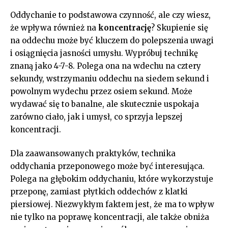
Oddychanie⁤ to podstawowa czynność, ale czy wiesz,
że wpływa również na
koncentrację
?‍ Skupienie się
‍na oddechu ‍może być kluczem do polepszenia uwagi
‍i ⁢osiągnięcia ⁢jasności umysłu. Wypróbuj technikę
znaną ‌jako 4-7-8. Polega ona na wdechu na ​cztery‍
sekundy,⁣ wstrzymaniu⁣ oddechu⁢ na siedem sekund i
powolnym wydechu przez osiem sekund. Może
⁤wydawać się to banalne,⁢ ale skutecznie⁢ uspokaja
zarówno⁣ ciało, jak ⁤i umysł,​ co​ sprzyja lepszej
koncentracji.
Dla ‌zaawansowanych praktyków, technika⁤
oddychania przeponowego⁤ może być interesująca.⁤
Polega na głębokim oddychaniu, które wykorzystuje
przeponę, zamiast⁤ płytkich​ oddechów z klatki
piersiowej. Niezwykłym⁤ faktem ‌jest, ‌że ma to wpływ
nie tylko na ​poprawę‌ koncentracji, ale także obniża