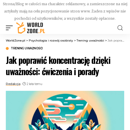
Strona/Blog w całości ma charakter reklamowy, a zamieszczone na niej
artykuły mają na celu pozycjonowanie stron www. Żaden z wpisów nie
pochodzi od użytkowników, a wszystkie zostały opłacone.
WorldZone.pl
>
Psychologia i rozwój osobisty
>
Trening uważności
>
Jak poprawić koncentrację dzięki uważności: ćwiczenia i porady
TRENING UWAŻNOŚCI
Jak poprawić koncentrację dzięki
uważności: ćwiczenia i porady
Redakcja
2 lata temu