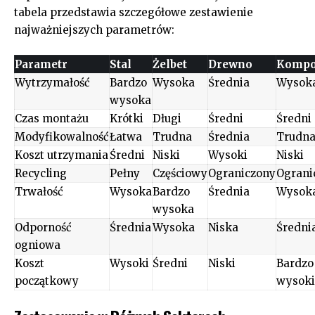
tabela przedstawia szczegółowe zestawienie
najważniejszych parametrów:
Parametr
Stal
Żelbet
Drewno
Kompo
Wytrzymałość
Bardzo
Wysoka
Średnia
Wysok
wysoka
Czas montażu
Krótki
Długi
Średni
Średni
Modyfikowalność
Łatwa
Trudna
Średnia
Trudn
Koszt utrzymania
Średni
Niski
Wysoki
Niski
Recycling
Pełny
Częściowy
Ograniczony
Ograni
Trwałość
Wysoka
Bardzo
Średnia
Wysok
wysoka
Odporność
Średnia
Wysoka
Niska
Średni
ogniowa
Koszt
Wysoki
Średni
Niski
Bardzo
początkowy
wysoki