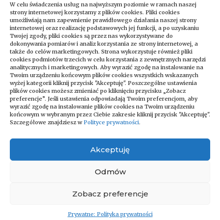
W celu świadczenia usług na najwyższym poziomie w ramach naszej
strony internetowej korzystamy z plików cookies. Pliki cookies
umożliwiają nam zapewnienie prawidłowego działania naszej strony
internetowej oraz realizację podstawowych jej funkcji, a po uzyskaniu
Twojej zgody, pliki cookies są przez nas wykorzystywane do
dokonywania pomiarów i analiz korzystania ze strony internetowej, a
także do celów marketingowych. Strona wykorzystuje również pliki
cookies podmiotów trzecich w celu korzystania z zewnętrznych narzędzi
analitycznych i marketingowych. Aby wyrazić zgodę na instalowanie na
Twoim urządzeniu końcowym plików cookies wszystkich wskazanych
wyżej kategorii kliknij przycisk "Akceptuję". Poszczególne ustawienia
Zapraszamy do odwiedzania naszego
plików cookies możesz zmieniać po kliknięciu przycisku „Zobacz
bloga, który codziennie dostarcza
preferencje”. Jeśli ustawienia odpowiadają Twoim preferencjom, aby
wyrazić zgodę na instalowanie plików cookies na Twoim urządzeniu
najświeższe newsy na różne tematy!
końcowym w wybranym przez Ciebie zakresie kliknij przycisk "Akceptuję".
Niezależnie od tego, czy interesujesz się
Szczegółowe znajdziesz w
Polityce prywatności
.
technologią, kulturą, sportem, nauką czy
podróżami – znajdziesz u nas coś dla
Akceptuję
siebie. Regularnie publikujemy artykuły
pełne ciekawostek, porad i analiz
Odmów
bieżących wydarzeń z całego świata.
Zobacz preferencje
© Wszelkie prawa zastrzeżone - WorldZone.pl
Prywatne: Polityka prywatności