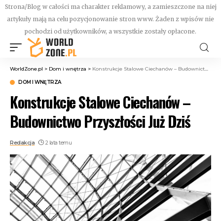
Strona/Blog w całości ma charakter reklamowy, a zamieszczone na niej
artykuły mają na celu pozycjonowanie stron www. Żaden z wpisów nie
pochodzi od użytkowników, a wszystkie zostały opłacone.
WorldZone.pl
>
Dom i wnętrza
>
Konstrukcje Stalowe Ciechanów – Budownictwo Przyszłości Już Dziś
DOM I WNĘTRZA
Konstrukcje Stalowe Ciechanów –
Budownictwo Przyszłości Już Dziś
Redakcja
2 lata temu