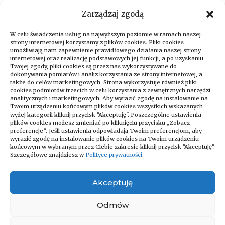
Zarządzaj zgodą
W celu świadczenia usług na najwyższym poziomie w ramach naszej
strony internetowej korzystamy z plików cookies. Pliki cookies
umożliwiają nam zapewnienie prawidłowego działania naszej strony
internetowej oraz realizację podstawowych jej funkcji, a po uzyskaniu
Twojej zgody, pliki cookies są przez nas wykorzystywane do
dokonywania pomiarów i analiz korzystania ze strony internetowej, a
także do celów marketingowych. Strona wykorzystuje również pliki
cookies podmiotów trzecich w celu korzystania z zewnętrznych narzędzi
analitycznych i marketingowych. Aby wyrazić zgodę na instalowanie na
Twoim urządzeniu końcowym plików cookies wszystkich wskazanych
wyżej kategorii kliknij przycisk "Akceptuję". Poszczególne ustawienia
Zapraszamy do odwiedzania naszego
plików cookies możesz zmieniać po kliknięciu przycisku „Zobacz
bloga, który codziennie dostarcza
preferencje”. Jeśli ustawienia odpowiadają Twoim preferencjom, aby
wyrazić zgodę na instalowanie plików cookies na Twoim urządzeniu
najświeższe newsy na różne tematy!
końcowym w wybranym przez Ciebie zakresie kliknij przycisk "Akceptuję".
Niezależnie od tego, czy interesujesz się
Szczegółowe znajdziesz w
Polityce prywatności
.
technologią, kulturą, sportem, nauką czy
podróżami – znajdziesz u nas coś dla
Akceptuję
siebie. Regularnie publikujemy artykuły
pełne ciekawostek, porad i analiz
Odmów
bieżących wydarzeń z całego świata.