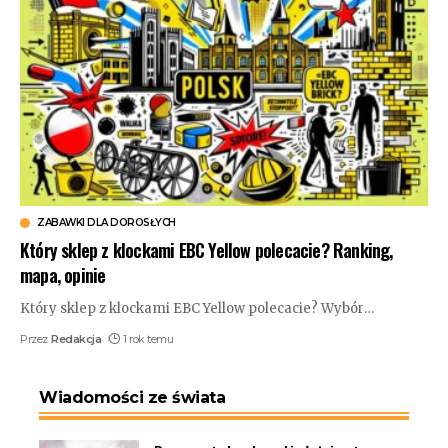
ZABAWKI DLA DOROSŁYCH
Który sklep z klockami EBC Yellow polecacie? Ranking,
mapa, opinie
Który sklep z klockami EBC Yellow polecacie? Wybór
…
Przez
Redakcja
1 rok temu
Wiadomości ze świata