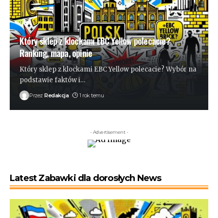
Który sklep z klockami EBC Yellow polecacie?
Ranking, mapa, opinie
Który sklep z klockami EBC Yellow polecacie? Wybór na
podstawie faktów i
…
Przez
Redakcja
1 rok temu
- Advertisement -
Latest Zabawki dla dorosłych News