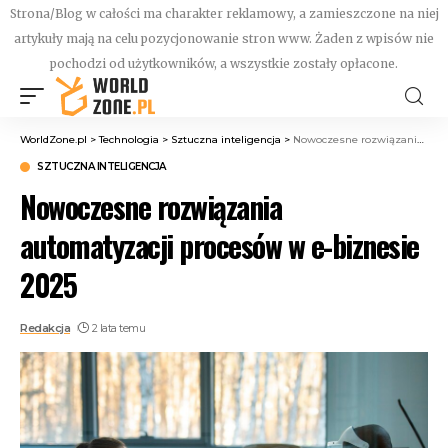
Strona/Blog w całości ma charakter reklamowy, a zamieszczone na niej
artykuły mają na celu pozycjonowanie stron www. Żaden z wpisów nie
pochodzi od użytkowników, a wszystkie zostały opłacone.
WorldZone.pl
>
Technologia
>
Sztuczna inteligencja
>
Nowoczesne rozwiązania automatyzacji procesów w e-biznesie 2025
SZTUCZNA INTELIGENCJA
Nowoczesne rozwiązania
automatyzacji procesów w e-biznesie
2025
Redakcja
2 lata temu