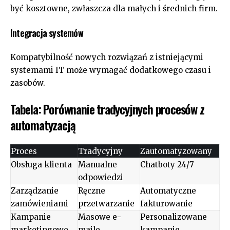
być kosztowne, zwłaszcza dla małych i średnich firm.
Integracja systemów
Kompatybilność nowych rozwiązań z istniejącymi
systemami IT może wymagać dodatkowego czasu i
zasobów.
Tabela: Porównanie tradycyjnych procesów z
automatyzacją
Proces
Tradycyjny
Zautomatyzowany
Obsługa klienta
Manualne
Chatboty 24/7
odpowiedzi
Zarządzanie
Ręczne
Automatyczne
zamówieniami
przetwarzanie
fakturowanie
Kampanie
Masowe e-
Personalizowane
marketingowe
maile
kampanie