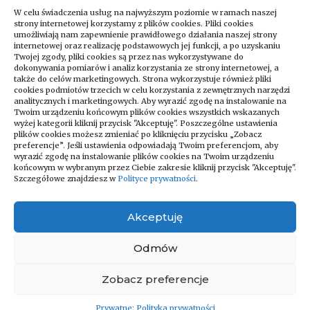
W celu świadczenia usług na najwyższym poziomie w ramach naszej
strony internetowej korzystamy z plików cookies. Pliki cookies
umożliwiają nam zapewnienie prawidłowego działania naszej strony
internetowej oraz realizację podstawowych jej funkcji, a po uzyskaniu
Twojej zgody, pliki cookies są przez nas wykorzystywane do
dokonywania pomiarów i analiz korzystania ze strony internetowej, a
także do celów marketingowych. Strona wykorzystuje również pliki
cookies podmiotów trzecich w celu korzystania z zewnętrznych narzędzi
analitycznych i marketingowych. Aby wyrazić zgodę na instalowanie na
Twoim urządzeniu końcowym plików cookies wszystkich wskazanych
wyżej kategorii kliknij przycisk "Akceptuję". Poszczególne ustawienia
Zapraszamy do odwiedzania naszego
plików cookies możesz zmieniać po kliknięciu przycisku „Zobacz
bloga, który codziennie dostarcza
preferencje”. Jeśli ustawienia odpowiadają Twoim preferencjom, aby
wyrazić zgodę na instalowanie plików cookies na Twoim urządzeniu
najświeższe newsy na różne tematy!
końcowym w wybranym przez Ciebie zakresie kliknij przycisk "Akceptuję".
Niezależnie od tego, czy interesujesz się
Szczegółowe znajdziesz w
Polityce prywatności
.
technologią, kulturą, sportem, nauką czy
podróżami – znajdziesz u nas coś dla
Akceptuję
siebie. Regularnie publikujemy artykuły
pełne ciekawostek, porad i analiz
Odmów
bieżących wydarzeń z całego świata.
Zobacz preferencje
Prywatne: Polityka prywatności
© Wszelkie prawa zastrzeżone - WorldZone.pl