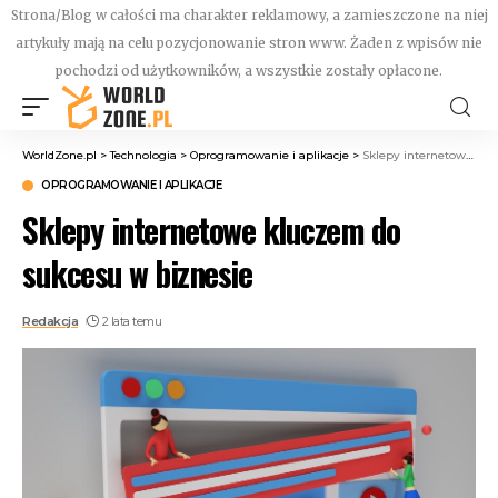
Strona/Blog w całości ma charakter reklamowy, a zamieszczone na niej
artykuły mają na celu pozycjonowanie stron www. Żaden z wpisów nie
pochodzi od użytkowników, a wszystkie zostały opłacone.
WorldZone.pl
>
Technologia
>
Oprogramowanie i aplikacje
>
Sklepy internetowe kluczem do sukcesu w biznesie
OPROGRAMOWANIE I APLIKACJE
Sklepy internetowe kluczem do
sukcesu w biznesie
Redakcja
2 lata temu