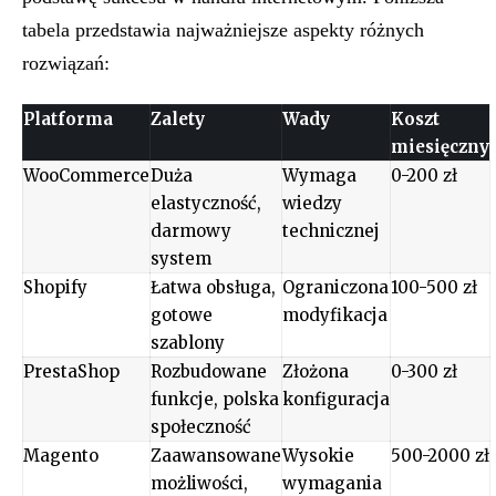
tabela przedstawia najważniejsze aspekty różnych
rozwiązań:
Platforma
Zalety
Wady
Koszt
miesięczny
WooCommerce
Duża
Wymaga
0-200 zł
elastyczność,
wiedzy
darmowy
technicznej
system
Shopify
Łatwa obsługa,
Ograniczona
100-500 zł
gotowe
modyfikacja
szablony
PrestaShop
Rozbudowane
Złożona
0-300 zł
funkcje, polska
konfiguracja
społeczność
Magento
Zaawansowane
Wysokie
500-2000 zł
możliwości,
wymagania