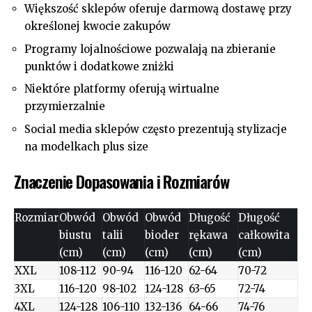
Większość sklepów oferuje darmową dostawę przy
określonej kwocie zakupów
Programy lojalnościowe pozwalają na zbieranie
punktów i dodatkowe zniżki
Niektóre platformy oferują wirtualne
przymierzalnie
Social media sklepów często prezentują stylizacje
na modelkach plus size
Znaczenie Dopasowania i Rozmiarów
Rozmiar
Obwód
Obwód
Obwód
Długość
Długość
biustu
talii
bioder
rękawa
całkowita
(cm)
(cm)
(cm)
(cm)
(cm)
XXL
108-112
90-94
116-120
62-64
70-72
3XL
116-120
98-102
124-128
63-65
72-74
4XL
124-128
106-110
132-136
64-66
74-76