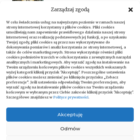
Inteligentny dom (smart home)
Zarządzaj zgodą
W celu świadczenia usług na najwyższym poziomie w ramach naszej
strony internetowej korzystamy z plików cookies. Pliki cookies
umożliwiają nam zapewnienie prawidłowego działania naszej strony
internetowej oraz realizację podstawowych jej funkcji, a po uzyskaniu
Twojej zgody, pliki cookies są przez nas wykorzystywane do
dokonywania pomiarów i analiz korzystania ze strony internetowej, a
także do celów marketingowych. Strona wykorzystuje również pliki
cookies podmiotów trzecich w celu korzystania z zewnętrznych narzędzi
analitycznych i marketingowych. Aby wyrazić zgodę na instalowanie na
Twoim urządzeniu końcowym plików cookies wszystkich wskazanych
wyżej kategorii kliknij przycisk "Akceptuję". Poszczególne ustawienia
Zapraszamy do odwiedzania naszego
plików cookies możesz zmieniać po kliknięciu przycisku „Zobacz
bloga, który codziennie dostarcza
preferencje”. Jeśli ustawienia odpowiadają Twoim preferencjom, aby
wyrazić zgodę na instalowanie plików cookies na Twoim urządzeniu
najświeższe newsy na różne tematy!
końcowym w wybranym przez Ciebie zakresie kliknij przycisk "Akceptuję".
Niezależnie od tego, czy interesujesz się
Szczegółowe znajdziesz w
Polityce prywatności
.
technologią, kulturą, sportem, nauką czy
podróżami – znajdziesz u nas coś dla
Akceptuję
siebie. Regularnie publikujemy artykuły
pełne ciekawostek, porad i analiz
Odmów
bieżących wydarzeń z całego świata.