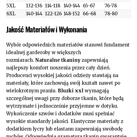
5XL
132-136
114-118
140-144
65-67
76-78
6XL
140-144
122-126
148-152
66-68
78-80
Jakość Materiałów i Wykonania
Wybór odpowiednich materiałów stanowi fundament
idealnej garderoby w większych
rozmiarach.
Naturalne tkaniny
zapewniają
najlepszy komfort noszenia przez cały dzień.
Producenci wysokiej jakości odzieży stawiają na
materiały, które zachowują swój kształt nawet po
wielokrotnym praniu.
Bluzki xxl
wymagają
szczególnej uwagi przy doborze tkanin, które będą
wytrzymałe i jednocześnie przyjemne w dotyku.
Wykończenie szwów i dodatków musi spełniać
wysokie standardy jakości. Elastyczne materiały z
dodatkiem lycry lub elastanu zapewniają swobodę
ruchów. Odpowiednia gramatura tkanin gwarantuje,