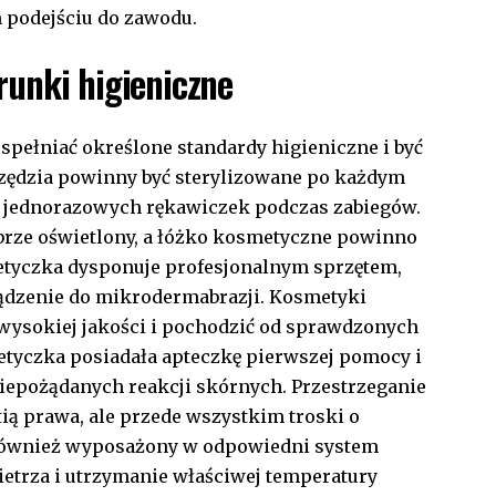
 podejściu do zawodu.
runki higieniczne
spełniać określone standardy higieniczne i być
zędzia powinny być
sterylizowane
po każdym
 jednorazowych rękawiczek podczas zabiegów.
obrze oświetlony, a łóżko kosmetyczne powinno
etyczka dysponuje profesjonalnym sprzętem,
ządzenie do mikrodermabrazji. Kosmetyki
ysokiej jakości i pochodzić od sprawdzonych
etyczka posiadała apteczkę pierwszej pomocy i
iepożądanych reakcji skórnych. Przestrzeganie
tią prawa, ale przede wszystkim troski o
 również wyposażony w odpowiedni system
etrza i utrzymanie właściwej temperatury