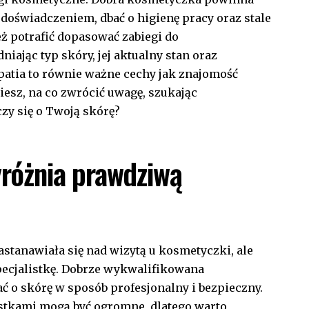
doświadczeniem, dbać o higienę pracy oraz stale
ż potrafić dopasować zabiegi do
iając typ skóry, jej aktualny stan oraz
patia to równie ważne cechy jak znajomość
iesz, na co zwrócić uwagę, szukając
zy się o Twoją skórę?
różnia prawdziwą
astanawiała się nad wizytą u kosmetyczki, ale
pecjalistkę. Dobrze wykwalifikowana
ać o skórę w sposób profesjonalny i bezpieczny.
stkami mogą być ogromne, dlatego warto