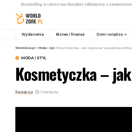
Strona/Blog w całości ma charakter reklamowy, a zamieszczon
Wydarzenia
Biznes i finanse
Dom i wnętrza
WorldZone.pl
>
Moda i styl
>
Kosmetyczka – jak rozpoznać prawdziwą profesj
MODA I STYL
Kosmetyczka – jak 
Redakcja
1 rok temu