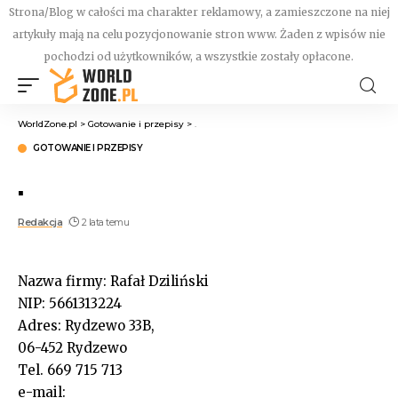
Strona/Blog w całości ma charakter reklamowy, a zamieszczone na niej
artykuły mają na celu pozycjonowanie stron www. Żaden z wpisów nie
pochodzi od użytkowników, a wszystkie zostały opłacone.
WorldZone.pl
>
Gotowanie i przepisy
>
.
GOTOWANIE I PRZEPISY
.
Redakcja
2 lata temu
Nazwa firmy: Rafał Dziliński
NIP: 5661313224
Adres: Rydzewo 33B,
06-452 Rydzewo
Tel. 669 715 713
e-mail: