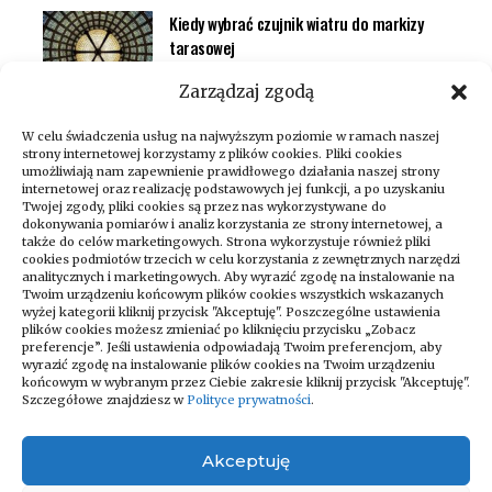
Kiedy wybrać czujnik wiatru do markizy
tarasowej
Inteligentny dom (smart home)
Zarządzaj zgodą
W celu świadczenia usług na najwyższym poziomie w ramach naszej
strony internetowej korzystamy z plików cookies. Pliki cookies
umożliwiają nam zapewnienie prawidłowego działania naszej strony
internetowej oraz realizację podstawowych jej funkcji, a po uzyskaniu
Twojej zgody, pliki cookies są przez nas wykorzystywane do
dokonywania pomiarów i analiz korzystania ze strony internetowej, a
także do celów marketingowych. Strona wykorzystuje również pliki
cookies podmiotów trzecich w celu korzystania z zewnętrznych narzędzi
analitycznych i marketingowych. Aby wyrazić zgodę na instalowanie na
Twoim urządzeniu końcowym plików cookies wszystkich wskazanych
wyżej kategorii kliknij przycisk "Akceptuję". Poszczególne ustawienia
Zapraszamy do odwiedzania naszego
plików cookies możesz zmieniać po kliknięciu przycisku „Zobacz
bloga, który codziennie dostarcza
preferencje”. Jeśli ustawienia odpowiadają Twoim preferencjom, aby
wyrazić zgodę na instalowanie plików cookies na Twoim urządzeniu
najświeższe newsy na różne tematy!
końcowym w wybranym przez Ciebie zakresie kliknij przycisk "Akceptuję".
Niezależnie od tego, czy interesujesz się
Szczegółowe znajdziesz w
Polityce prywatności
.
technologią, kulturą, sportem, nauką czy
podróżami – znajdziesz u nas coś dla
Akceptuję
siebie. Regularnie publikujemy artykuły
pełne ciekawostek, porad i analiz