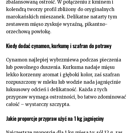
zbalansowaną ostrość. W połączeniu z kminem i
kolendrą tworzy profil zbliżony do oryginalnych
marokańskich mieszanek. Delikatne natarty tym
zestawem mięso zyskuje wyraźną, pikantno-
orzechową powłokę.
Kiedy dodać cynamon, kurkumę i szafran do potrawy
Cynamon najlepiej wybrzmiewa podczas pieczenia
lub powolnego duszenia. Kurkuma nadaje mięsu
lekko korzenny aromat i głęboki kolor, zaś szafran
rozpuszczony w mleku lub wodzie nada jagnięcinie
luksusowy odcień i delikatność. Każda z tych
przypraw wymaga ostrożności, bo łatwo zdominować
całość – wystarczy szczypta.
Jakie proporcje przypraw użyć na 1 kg jagnięciny
Najczęstsze proporcje dla 1 kg mięsa to: sól 12 g, ras