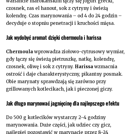
wariancie marokańskim łączy się jogurt grecki,
czosnek, ras el hanout, sok z cytryny i świeżą
kolendrę. Czas marynowania – od 4 do 24 godzin –
decyduje o stopniu penetracji i kruchości mięsa.
Jak wydobyć aromat dzięki chermoula i harissa
Chermoula
wprowadza ziołowo-cytrusowy wymiar,
gdy łączy się świeżą pietruszkę, natkę, kolendrę,
czosnek, oliwę i sok z cytryny.
Harissa
wzmacnia
ostrość i daje charakterystyczny, pikantny posmak.
Obie marynaty sprawdzają się zarówno przy
grillowanych kotlecikach, jak i pieczonej giczy.
Jak długo marynować jagnięcinę dla najlepszego efektu
Do 500 g kotlecików wystarczy 2–4 godziny
marynowania. Duże części, jak udziec czy gicz,
najlepiej pozostawić w marynacie przez 8–24