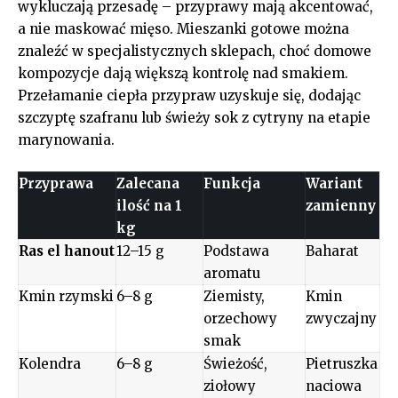
wykluczają przesadę – przyprawy mają akcentować,
a nie maskować mięso. Mieszanki gotowe można
znaleźć w specjalistycznych sklepach, choć domowe
kompozycje dają większą kontrolę nad smakiem.
Przełamanie ciepła przypraw uzyskuje się, dodając
szczyptę szafranu lub świeży sok z cytryny na etapie
marynowania.
Przyprawa
Zalecana
Funkcja
Wariant
ilość na 1
zamienny
kg
Ras el hanout
12–15 g
Podstawa
Baharat
aromatu
Kmin rzymski
6–8 g
Ziemisty,
Kmin
orzechowy
zwyczajny
smak
Kolendra
6–8 g
Świeżość,
Pietruszka
ziołowy
naciowa