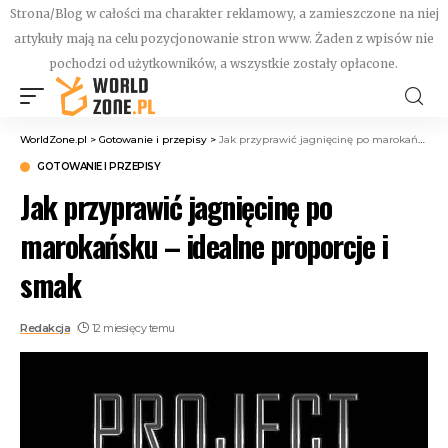
Strona/Blog w całości ma charakter reklamowy, a zamieszczone na niej
artykuły mają na celu pozycjonowanie stron www. Żaden z wpisów nie
pochodzi od użytkowników, a wszystkie zostały opłacone.
WorldZone.pl
>
Gotowanie i przepisy
>
Jak przyprawić jagnięcinę po marokańsku – idealne proporcje i smak
GOTOWANIE I PRZEPISY
Jak przyprawić jagnięcinę po
marokańsku – idealne proporcje i
smak
Redakcja
12 miesięcy temu