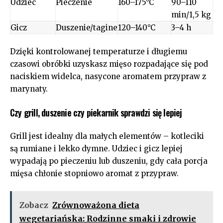
Udziec
Pieczenie
160–175°C
90–110
min/1,5 kg
Gicz
Duszenie/tagine
120–140°C
3–4 h
Dzięki kontrolowanej temperaturze i długiemu
czasowi obróbki uzyskasz mięso rozpadające się pod
naciskiem widelca, nasycone aromatem przypraw z
marynaty.
Czy grill, duszenie czy piekarnik sprawdzi się lepiej
Grill jest idealny dla małych elementów – kotleciki
są rumiane i lekko dymne. Udziec i gicz lepiej
wypadają po pieczeniu lub duszeniu, gdy cała porcja
mięsa chłonie stopniowo aromat z przypraw.
Zobacz
Zrównoważona dieta
wegetariańska: Rodzinne smaki i zdrowie