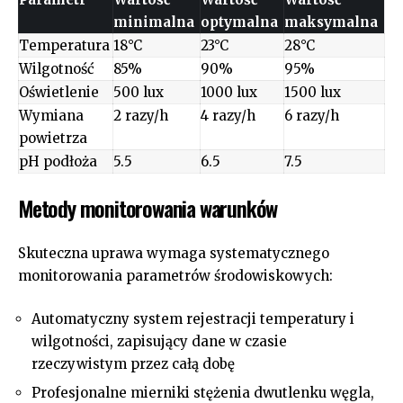
minimalna
optymalna
maksymalna
Temperatura
18°C
23°C
28°C
Wilgotność
85%
90%
95%
Oświetlenie
500 lux
1000 lux
1500 lux
Wymiana
2 razy/h
4 razy/h
6 razy/h
powietrza
pH podłoża
5.5
6.5
7.5
Metody monitorowania warunków
Skuteczna uprawa wymaga systematycznego
monitorowania parametrów środowiskowych:
Automatyczny system rejestracji temperatury i
wilgotności, zapisujący dane w czasie
rzeczywistym przez całą dobę
Profesjonalne mierniki stężenia dwutlenku węgla,