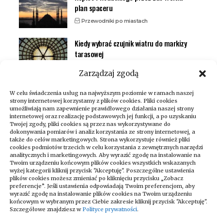
plan spaceru
Przewodniki po miastach
Kiedy wybrać czujnik wiatru do markizy
tarasowej
Inteligentny dom (smart home)
Zarządzaj zgodą
W celu świadczenia usług na najwyższym poziomie w ramach naszej
strony internetowej korzystamy z plików cookies. Pliki cookies
umożliwiają nam zapewnienie prawidłowego działania naszej strony
internetowej oraz realizację podstawowych jej funkcji, a po uzyskaniu
Twojej zgody, pliki cookies są przez nas wykorzystywane do
dokonywania pomiarów i analiz korzystania ze strony internetowej, a
także do celów marketingowych. Strona wykorzystuje również pliki
cookies podmiotów trzecich w celu korzystania z zewnętrznych narzędzi
analitycznych i marketingowych. Aby wyrazić zgodę na instalowanie na
Twoim urządzeniu końcowym plików cookies wszystkich wskazanych
wyżej kategorii kliknij przycisk "Akceptuję". Poszczególne ustawienia
Zapraszamy do odwiedzania naszego
plików cookies możesz zmieniać po kliknięciu przycisku „Zobacz
bloga, który codziennie dostarcza
preferencje”. Jeśli ustawienia odpowiadają Twoim preferencjom, aby
wyrazić zgodę na instalowanie plików cookies na Twoim urządzeniu
najświeższe newsy na różne tematy!
końcowym w wybranym przez Ciebie zakresie kliknij przycisk "Akceptuję".
Niezależnie od tego, czy interesujesz się
Szczegółowe znajdziesz w
Polityce prywatności
.