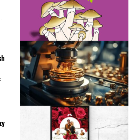
…
ch
z
zy