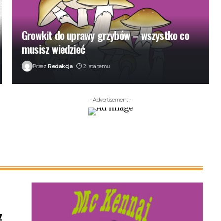
Growkit do uprawy grzybów – wszystko co
musisz wiedzieć
Przez
Redakcja
2 lata temu
- Advertisement -
z