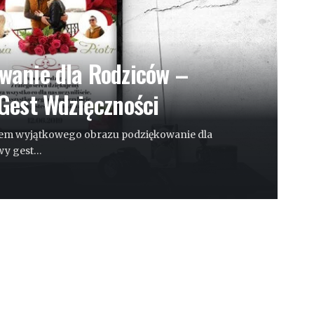
wanie dla Rodziców –
 Gest Wdzięczności
rem wyjątkowego obrazu podziękowanie dla
wy gest
…