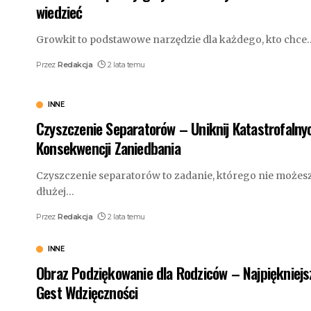
wiedzieć
Growkit to podstawowe narzędzie dla każdego, kto chce
Przez
Redakcja
2 lata temu
INNE
Czyszczenie Separatorów – Uniknij Katastrofalny
Konsekwencji Zaniedbania
Czyszczenie separatorów to zadanie, którego nie możes
dłużej
…
Przez
Redakcja
2 lata temu
INNE
Obraz Podziękowanie dla Rodziców – Najpiękniejs
Gest Wdzięczności