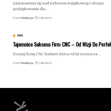
Zastanawiasz się nad wyborem wyjątkowego obrazu
podziękowanie dla
…
Przez
Redakcja
2 lata temu
INNE
Tajemnice Sukcesu Firm CNC – Od Wizji Do Perfek
Poznaj firmę CNC Radmot, która od lat wyznacza
…
Przez
Redakcja
2 lata temu