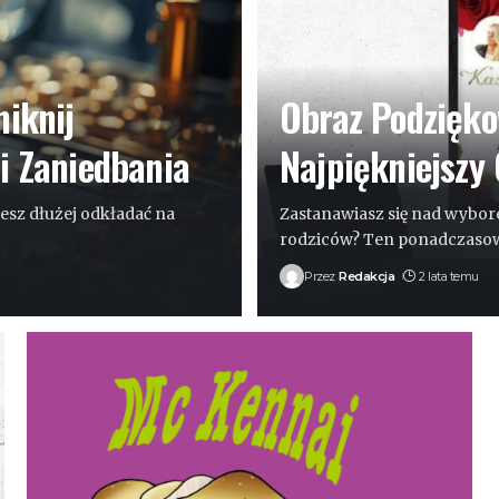
iknij
Obraz Podzięko
i Zaniedbania
Najpiękniejszy
esz dłużej odkładać na
Zastanawiasz się nad wybo
rodziców? Ten ponadczaso
Przez
Redakcja
2 lata temu