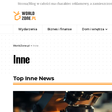
Strona/Blog w całości ma charakter reklamowy, a zamieszczon
Wydarzenia
Biznes i finanse
Dom i wnętrza
WorldZone.pl
>
Inne
Inne
Top Inne News