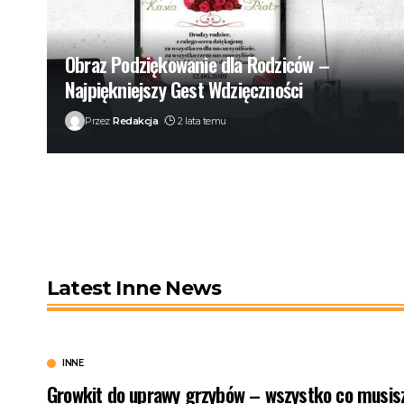
Obraz Podziękowanie dla Rodziców –
Najpiękniejszy Gest Wdzięczności
Przez
Redakcja
2 lata temu
Latest Inne News
INNE
Growkit do uprawy grzybów – wszystko co musis