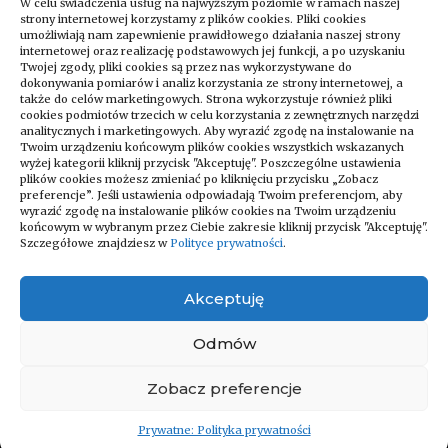
W celu świadczenia usług na najwyższym poziomie w ramach naszej
strony internetowej korzystamy z plików cookies. Pliki cookies
umożliwiają nam zapewnienie prawidłowego działania naszej strony
internetowej oraz realizację podstawowych jej funkcji, a po uzyskaniu
Twojej zgody, pliki cookies są przez nas wykorzystywane do
dokonywania pomiarów i analiz korzystania ze strony internetowej, a
także do celów marketingowych. Strona wykorzystuje również pliki
cookies podmiotów trzecich w celu korzystania z zewnętrznych narzędzi
analitycznych i marketingowych. Aby wyrazić zgodę na instalowanie na
Twoim urządzeniu końcowym plików cookies wszystkich wskazanych
wyżej kategorii kliknij przycisk "Akceptuję". Poszczególne ustawienia
Zapraszamy do odwiedzania naszego
plików cookies możesz zmieniać po kliknięciu przycisku „Zobacz
bloga, który codziennie dostarcza
preferencje”. Jeśli ustawienia odpowiadają Twoim preferencjom, aby
wyrazić zgodę na instalowanie plików cookies na Twoim urządzeniu
najświeższe newsy na różne tematy!
końcowym w wybranym przez Ciebie zakresie kliknij przycisk "Akceptuję".
Niezależnie od tego, czy interesujesz się
Szczegółowe znajdziesz w
Polityce prywatności
.
technologią, kulturą, sportem, nauką czy
podróżami – znajdziesz u nas coś dla
Akceptuję
siebie. Regularnie publikujemy artykuły
pełne ciekawostek, porad i analiz
Odmów
bieżących wydarzeń z całego świata.
Zobacz preferencje
© Wszelkie prawa zastrzeżone - WorldZone.pl
Prywatne: Polityka prywatności