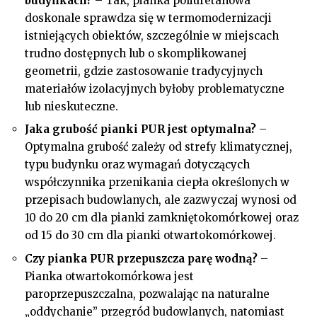
budynkach?
– Tak, pianka poliuretanowa
doskonale sprawdza się w termomodernizacji
istniejących obiektów, szczególnie w miejscach
trudno dostępnych lub o skomplikowanej
geometrii, gdzie zastosowanie tradycyjnych
materiałów izolacyjnych byłoby problematyczne
lub nieskuteczne.
Jaka grubość pianki PUR jest optymalna?
–
Optymalna grubość zależy od strefy klimatycznej,
typu budynku oraz wymagań dotyczących
współczynnika przenikania ciepła określonych w
przepisach budowlanych, ale zazwyczaj wynosi od
10 do 20 cm dla pianki zamkniętokomórkowej oraz
od 15 do 30 cm dla pianki otwartokomórkowej.
Czy pianka PUR przepuszcza parę wodną?
–
Pianka otwartokomórkowa jest
paroprzepuszczalna, pozwalając na naturalne
„oddychanie” przegród budowlanych, natomiast