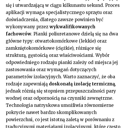
się i utwardzającą w ciągu kilkunastu sekund. Proces
aplikacji wymaga specjalistycznego sprzętu oraz
doświadczenia, dlatego zawsze powinien być
wykonywany przez
wykwalifikowanych
fachowców
. Pianki poliuretanowe dzielą się na dwa
główne typy: otwartokomórkowe (lekkie) oraz
zamkniętokomórkowe (ciężkie), różniące się
strukturą, gęstością oraz właściwościami. Wybór
odpowiedniego rodzaju pianki zależy od miejsca jej
zastosowania oraz wymagań dotyczących
parametrów izolacyjnych. Warto zaznaczyć, że oba
rodzaje zapewniają
doskonałą izolację termiczną
,
jednak różnią się stopniem przepuszczalności pary
wodnej oraz odpornością na czynniki zewnętrzne.
Technologia natryskowa umożliwia równomierne
pokrycie nawet bardzo skomplikowanych
powierzchni, co jest istotną zaletą w porównaniu z
tradycyjnymi materiałami izolacyjnymi, które często