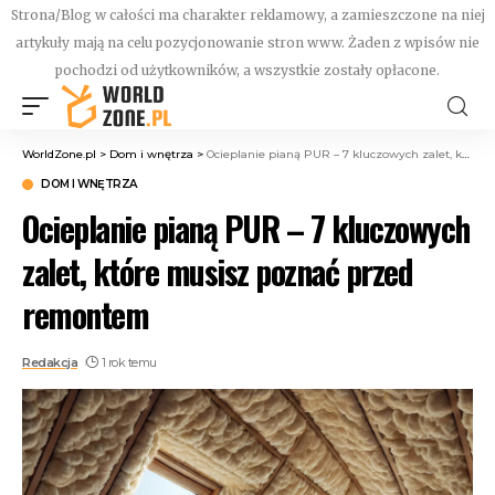
Strona/Blog w całości ma charakter reklamowy, a zamieszczone na niej
artykuły mają na celu pozycjonowanie stron www. Żaden z wpisów nie
pochodzi od użytkowników, a wszystkie zostały opłacone.
WorldZone.pl
>
Dom i wnętrza
>
Ocieplanie pianą PUR – 7 kluczowych zalet, które musisz poznać przed remontem
DOM I WNĘTRZA
Ocieplanie pianą PUR – 7 kluczowych
zalet, które musisz poznać przed
remontem
Redakcja
1 rok temu