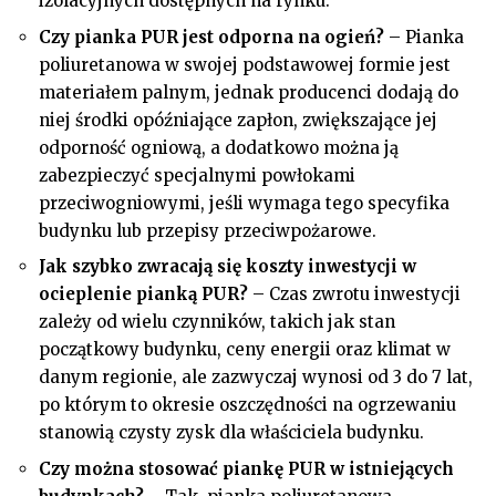
izolacyjnych dostępnych na rynku.
Czy pianka PUR jest odporna na ogień?
– Pianka
poliuretanowa w swojej podstawowej formie jest
materiałem palnym, jednak producenci dodają do
niej środki opóźniające zapłon, zwiększające jej
odporność ogniową, a dodatkowo można ją
zabezpieczyć specjalnymi powłokami
przeciwogniowymi, jeśli wymaga tego specyfika
budynku lub przepisy przeciwpożarowe.
Jak szybko zwracają się koszty inwestycji w
ocieplenie pianką PUR?
– Czas zwrotu inwestycji
zależy od wielu czynników, takich jak stan
początkowy budynku, ceny energii oraz klimat w
danym regionie, ale zazwyczaj wynosi od 3 do 7 lat,
po którym to okresie oszczędności na ogrzewaniu
stanowią czysty zysk dla właściciela budynku.
Czy można stosować piankę PUR w istniejących