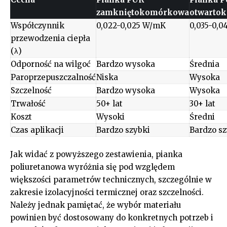
zamkniętokomórkowa
otwarto
Współczynnik
0,022-0,025 W/mK
0,035-0,
przewodzenia ciepła
(λ)
Odporność na wilgoć
Bardzo wysoka
Średnia
Paroprzepuszczalność
Niska
Wysoka
Szczelność
Bardzo wysoka
Wysoka
Trwałość
50+ lat
30+ lat
Koszt
Wysoki
Średni
Czas aplikacji
Bardzo szybki
Bardzo sz
Jak widać z powyższego zestawienia, pianka
poliuretanowa wyróżnia się pod względem
większości parametrów technicznych, szczególnie w
zakresie izolacyjności termicznej oraz szczelności.
Należy jednak pamiętać, że wybór materiału
powinien być dostosowany do konkretnych potrzeb i