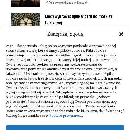
Przewodniki po miastach
Kiedy wybrać czujnik wiatru do markizy
tarasowej
Inteligentny dom (smart home)
Zarządzaj zgodą
W celu świadczenia usług na najwyższym poziomie w ramach naszej
strony internetowej korzystamy z plików cookies. Pliki cookies
umożliwiają nam zapewnienie prawidłowego działania naszej strony
internetowej oraz realizację podstawowych jej funkcji, a po uzyskaniu
Twojej zgody, pliki cookies są przez nas wykorzystywane do
dokonywania pomiarów i analiz korzystania ze strony internetowej, a
także do celów marketingowych. Strona wykorzystuje również pliki
cookies podmiotów trzecich w celu korzystania z zewnętrznych narzędzi
analitycznych i marketingowych. Aby wyrazić zgodę na instalowanie na
Twoim urządzeniu końcowym plików cookies wszystkich wskazanych
wyżej kategorii kliknij przycisk "Akceptuję". Poszczególne ustawienia
Zapraszamy do odwiedzania naszego
plików cookies możesz zmieniać po kliknięciu przycisku „Zobacz
bloga, który codziennie dostarcza
preferencje”. Jeśli ustawienia odpowiadają Twoim preferencjom, aby
wyrazić zgodę na instalowanie plików cookies na Twoim urządzeniu
najświeższe newsy na różne tematy!
końcowym w wybranym przez Ciebie zakresie kliknij przycisk "Akceptuję".
Niezależnie od tego, czy interesujesz się
Szczegółowe znajdziesz w
Polityce prywatności
.
technologią, kulturą, sportem, nauką czy
podróżami – znajdziesz u nas coś dla