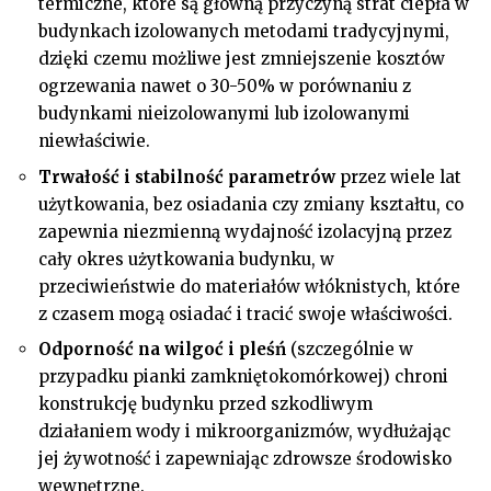
termiczne, które są główną przyczyną strat ciepła w
budynkach izolowanych metodami tradycyjnymi,
dzięki czemu możliwe jest zmniejszenie kosztów
ogrzewania nawet o 30-50% w porównaniu z
budynkami nieizolowanymi lub izolowanymi
niewłaściwie.
Trwałość i stabilność parametrów
przez wiele lat
użytkowania, bez osiadania czy zmiany kształtu, co
zapewnia niezmienną wydajność izolacyjną przez
cały okres użytkowania budynku, w
przeciwieństwie do materiałów włóknistych, które
z czasem mogą osiadać i tracić swoje właściwości.
Odporność na wilgoć i pleśń
(szczególnie w
przypadku pianki zamkniętokomórkowej) chroni
konstrukcję budynku przed szkodliwym
działaniem wody i mikroorganizmów, wydłużając
jej żywotność i zapewniając zdrowsze środowisko
wewnętrzne.